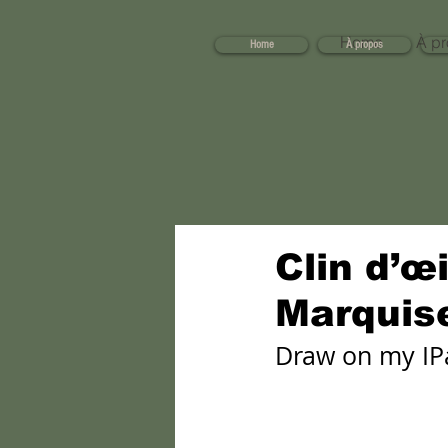
Home
À p
Home
À propos
Clin d’œ
Marquis
Draw on my IP