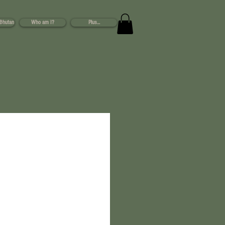
s...
 Bhutan
Who am I?
Plus...