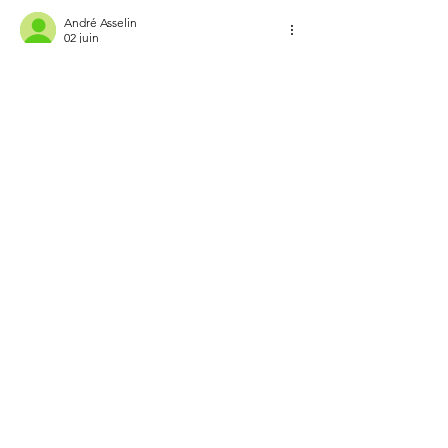
André Asselin
02 juin
C'est bon ces croquis. Les couleurs sont 
bien choisies...j'ai reconnu tes modèles 
dans tes vidéos. 👍
Modifié
J'aime
Répondre