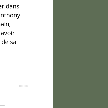
er dans 
Anthony 
ain, 
avoir 
 de sa 