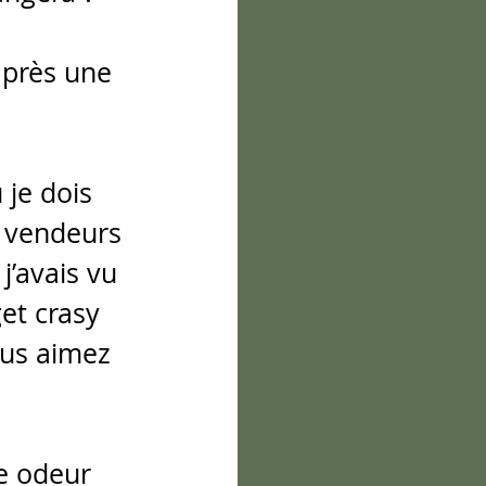
après une 
 je dois 
e vendeurs 
j’avais vu 
et crasy 
ous aimez 
ne odeur 