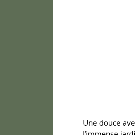
Une douce ave
l’immense jard