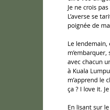
Je ne crois pas
L’averse se ta
poignée de mai
Le lendemain, e
m’embarquer, s
avec chacun une
à Kuala Lumpur.
m’apprend le ch
ça ? I love it. 
En lisant sur l