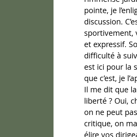
pointe, je l’e
discussion. C’e
sportivement, va
et expressif. So
difficulté à sui
est ici pour la 
que c’est, je l
Il me dit que la
liberté ? Oui, 
on ne peut pas 
critique, on m
élire vos dirig