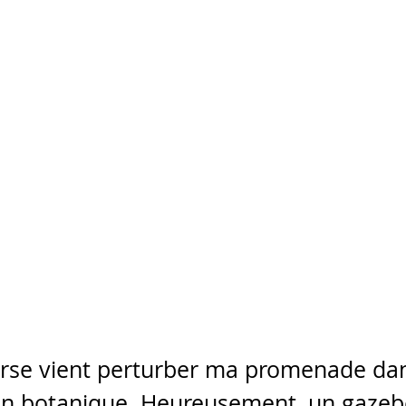
rse vient perturber ma promenade da
in botanique. Heureusement, un gazeb