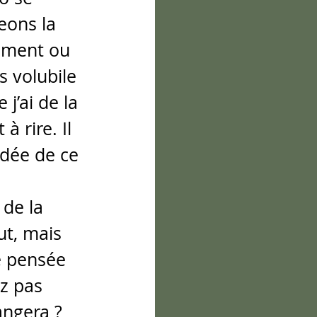
eons la 
emment ou 
s volubile 
j’ai de la 
à rire. Il 
 idée de ce 
 de la 
ut, mais 
ne pensée 
z pas 
angera ? 