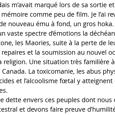
ais m’avait marqué lors de sa sortie et 
mémoire comme peu de film. Je l’ai rev
de nouveau ému à fond, un gros hoka.
c un vaste spectre d’émotions la déchéan
ne, les Maories, suite à la perte de le
rs repaires et la soumission au nouvel o
a religion. Une situation très familière 
 Canada. La toxicomanie, les abus phys
icides et l’alcoolisme fœtal y atteignent
es. 
e dette envers ces peuples dont nous
ncestral et devons faire preuve d’humilit