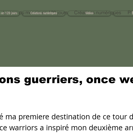
Le tour du monde en 120 jours
Créations numériques
Plu
 en 120 jours
Créations numériques
Vidéos
É
ons guerriers, once w
piré ma premiere destination de ce tour
nce warriors a inspiré mon deuxième arr