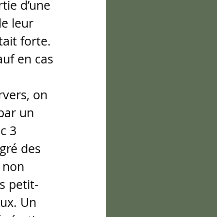
rtie d’une 
e leur 
ait forte. 
auf en cas 
vers, on 
par un 
c 3 
gré des 
 non 
 petit-
aux. Un 