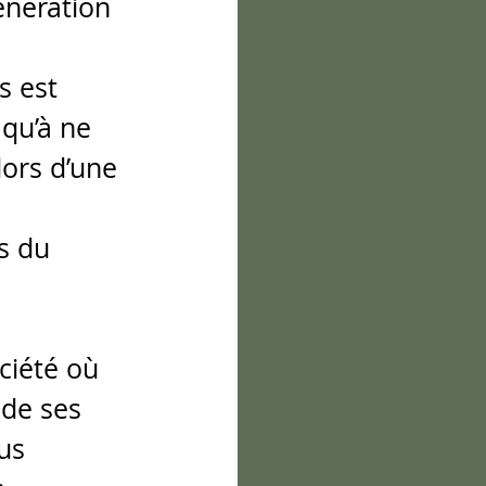
nération 
 est 
 qu’à ne 
lors d’une 
 
s du 
iété où 
 de ses 
us 