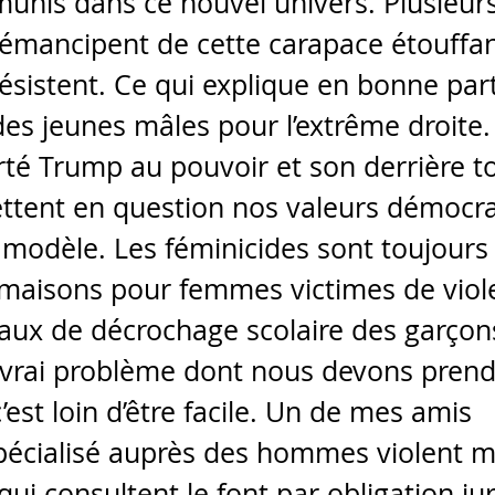
unis dans ce nouvel univers. Plusieurs
s’émancipent de cette carapace étouffan
sistent. Ce qui explique en bonne part
es jeunes mâles pour l’extrême droite.
rté Trump au pouvoir et son derrière t
ettent en question nos valeurs démocra
 modèle. Les féminicides sont toujours
es maisons pour femmes victimes de viol
taux de décrochage scolaire des garçons
 vrai problème dont nous devons prendr
est loin d’être facile. Un de mes amis 
écialisé auprès des hommes violent me
ui consultent le font par obligation jur