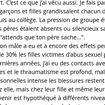
rt. C’est ce que j’ai vécu aussi. Je fais pa
arçons et filles grandissaient chacun d
puis au collège. La pression de groupe ét
s pères étaient absents ou silencieux s
 “attends que ton père sache…”.
on mâle a eu et a encore des effets per
e 30% les filles victimes d’abus sexuel 
nières années, j’ai eu des contacts ave
s et le thraumatisme est profond, mal
onnelles intense les blessures restent
elle, mais chez leur fille et même leurs
venir est hypothéqué à différents nive