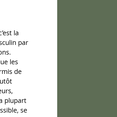
est la 
culin par 
ons.
que les 
rmis de 
utôt 
eurs, 
a plupart 
sible, se 