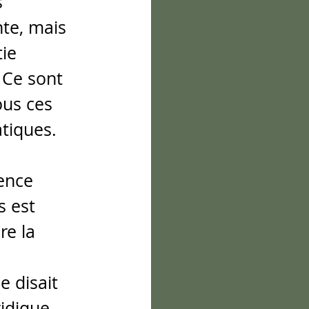
 
te, mais 
ie 
 Ce sont 
ous ces 
tiques. 
 
ence 
 est 
e la 
 disait 
idique. 