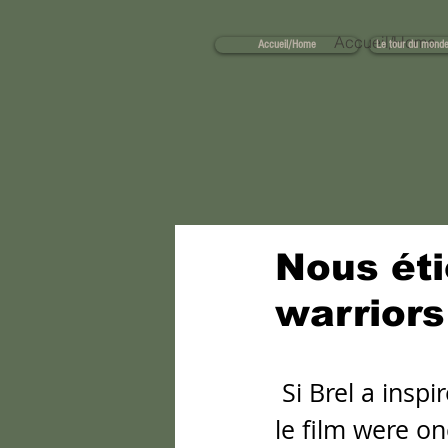
Accueil/Home
Accueil/Home
Le tour du monde
Nous éti
warriors
 Si Brel a ins
le film were o