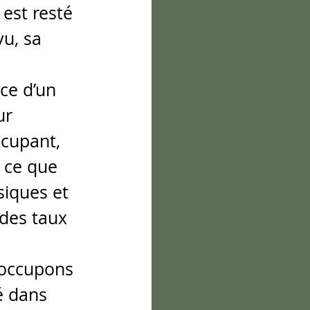
est resté 
u, sa 
ce d’un 
ur 
ccupant, 
à ce que 
iques et 
 des taux 
 occupons 
é dans 