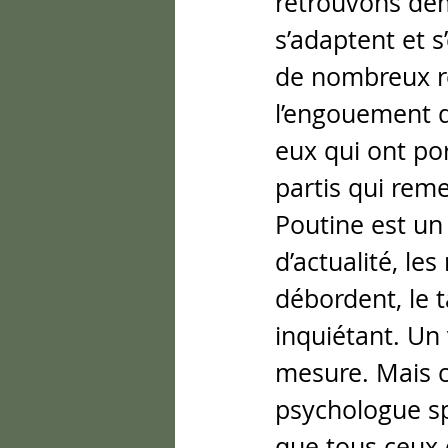
retrouvons dém
s’adaptent et 
de nombreux ré
l’engouement d
eux qui ont po
partis qui rem
Poutine est un
d’actualité, l
débordent, le 
inquiétant. Un
mesure. Mais c’
psychologue sp
que tous ceux q