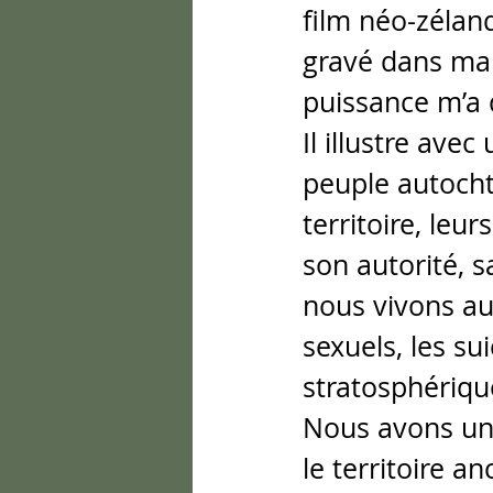
film néo-zéland
gravé dans ma 
puissance m’a 
Il illustre ave
peuple autochto
territoire, leu
son autorité, s
nous vivons au
sexuels, les su
stratosphériqu
Nous avons un
le territoire a