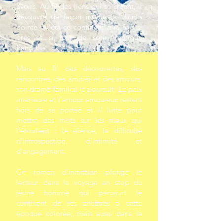
avoirs. Au fil des liens qui se créent, il
découvre de façon intime la courte
pointe qu’est ce continent à la fois si
près et si loin de son Amérique
française
Mais au fil des découvertes, des
rencontres, des amitiés et des amours,
son drame familial le poursuit. La paix
intérieure et l’amour amoureux restent
hors de sa portée et il lutte pour
mettre des mots sur les maux qui
l’étouffent : le silence, la difficulté
d’introspection, d’intimité et
d’engagement.
Ce roman d’initiation plonge le
lecteur dans le voyage en stop du
jeune homme qui parcourt le
continent de ses ancêtres à cette
époque colorée, mais aussi dans la